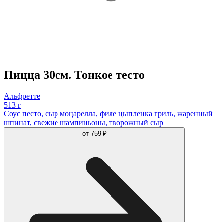
Пицца 30см. Тонкое тесто
Альфретте
513 г
Соус песто, сыр моцарелла, филе цыпленка гриль, жаренный
шпинат, свежие шампиньоны, творожный сыр
от
759 ₽