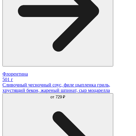
Флорентина
501 г
Сливочный чесночный соус, филе цыпленка гриль,
хрустящий бекон, жареный шпинат, сыр моцарелла
от
729 ₽