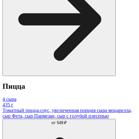
Пицца
4 сыра
435 г
Томатный пицца-соус, увеличенная порция сыра моцарелла,
сыр Фета, сыр Пармезан, сыр с голубой плесенью
от
549 ₽