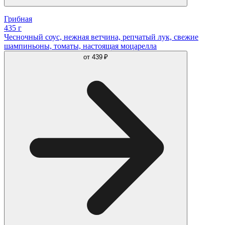
Грибная
435 г
Чесночный соус, нежная ветчина, репчатый лук, свежие
шампиньоны, томаты, настоящая моцарелла
от
439 ₽