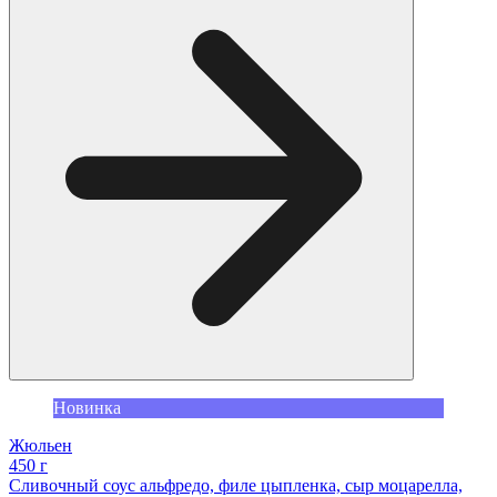
Новинка
Жюльен
450 г
Сливочный соус альфредо, филе цыпленка, сыр моцарелла,