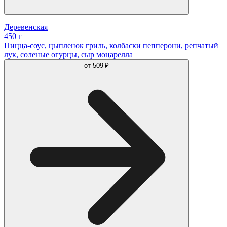
Деревенская
450 г
Пицца-соус, цыпленок гриль, колбаски пепперони, репчатый
лук, соленые огурцы, сыр моцарелла
от
509 ₽