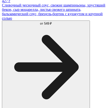
427 г
Сливочный чесночный соус, свежие шампиньоны, хрустящий
бекон, cыр моцарелла, листья свежего шпината,
бальзамический соус, брецель-бортик с кунжутом и крупной
солью
от
549 ₽