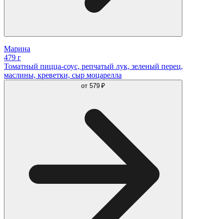
Марина
479 г
Томатный пицца-соус, репчатый лук, зеленый перец,
маслины, креветки, сыр моцарелла
от
579 ₽