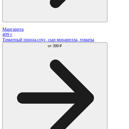
Маргарита
409 г
Томатный пицца-соус, сыр моцарелла, томаты
от
399 ₽