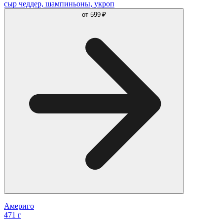
сыр чеддер, шампиньоны, укроп
от
599 ₽
Америго
471 г