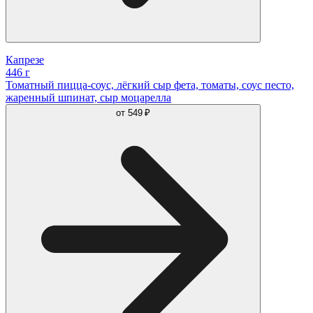
Капрезе
446 г
Томатный пицца-соус, лёгкий сыр фета, томаты, соус песто,
жаренный шпинат, сыр моцарелла
от
549 ₽