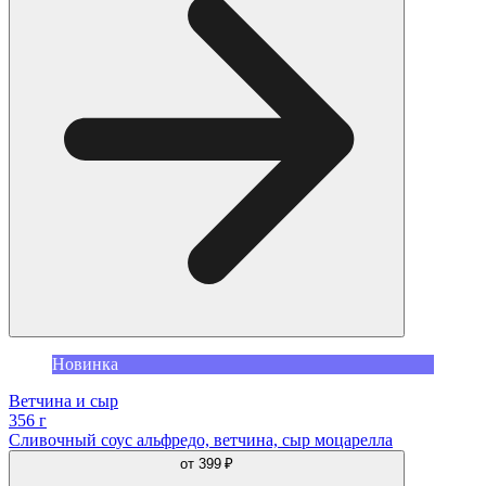
Новинка
Ветчина и сыр
356 г
Сливочный соус альфредо, ветчина, сыр моцарелла
от
399 ₽