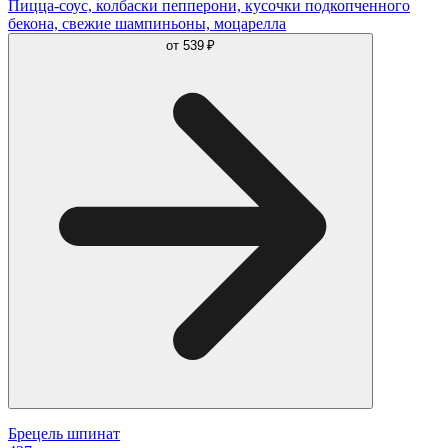
Пицца-соус, колбаски пепперони, кусочки подкопченного
бекона, свежие шампиньоны, моцарелла
от
539 ₽
Брецель шпинат