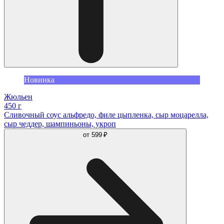
Новинка
Жюльен
450 г
Сливочный соус альфредо, филе цыпленка, сыр моцарелла,
сыр чеддер, шампиньоны, укроп
от
599 ₽